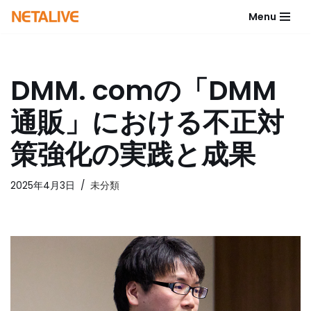
Menu
コ
ン
テ
DMM. comの「DMM
ン
ツ
通販」における不正対
へ
ス
策強化の実践と成果
キ
ッ
2025年4月3日
未分類
プ