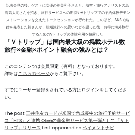
記者会見の後、ゲストに女優の筧美和子さんと、航空・旅行アナリストの鳥
海高太朗さんを招き、旅行サービスへの期待やVトリップでの予約体験デモン
ストレーションを交えたトークセッションが行われた。このほど、SNSで結
婚を発表した筧さんが、新婚旅行への思いなどを語った後、お得に海外旅行
するためのVトリップの体験利用を披露した
「Ｖトリップ」は国内最大級の掲載ホテル数
旅行×金融×ポイント融合の強みとは？
このコンテンツは会員限定（有料）となっております。
詳細は
こちらのページ
からご覧下さい。
すでにユーザー登録をされている方は
ログイン
をしてくださ
い。
The post
三井住友カードが米国で急成長中の旅行予約サービ
ス「HTS」と連携 Oliveの非金融サービス第一弾として「Ｖト
リップ」リリース
first appeared on
ペイメントナビ
.