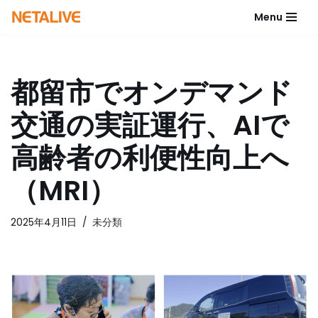
Menu
コ
ン
テ
都留市でオンデマンド
ン
ツ
交通の実証運行、AIで
へ
ス
高齢者の利便性向上へ
キ
ッ
（MRI）
プ
2025年4月11日
未分類