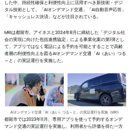
した中、持続性確保と利便性向上に活用すべき新技術・デジ
タル技術として、「AIオンデマンド交通」「AI自動音声応答」
「キャッシュレス決済」などが注目されている。
MRIは都留市、アイネスと2024年8月に締結した「デジタル社
会の実現に向けた包括連携協定」による事業化案の第1弾とし
て、アプリではなく電話による予約を可能とすることで高齢
者層の利便性向上を図るAIオンデマンド交通「AI（あい）つる
～と」の実証運行を実施した。
AIオンデマンド交通「AI（あい）つる～と」の実証運行を実施（MRI）
都留市では2023年11月、専用アプリを使って予約するオンデ
マンド交通の実証運行を実施し、利用者から評価を得た一方