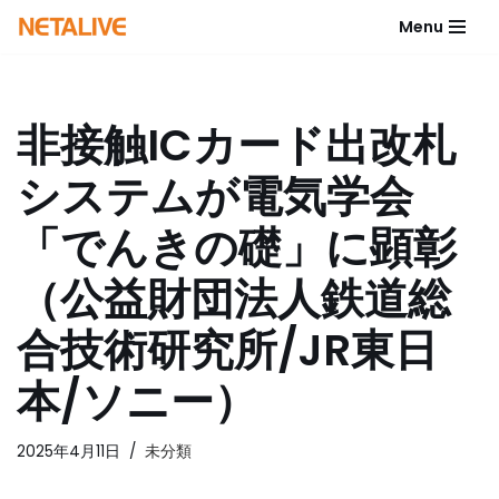
Menu
コ
ン
テ
非接触ICカード出改札
ン
ツ
システムが電気学会
へ
ス
「でんきの礎」に顕彰
キ
ッ
（公益財団法人鉄道総
プ
合技術研究所/JR東日
本/ソニー）
2025年4月11日
未分類