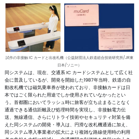
試作の非接触 IC カードと出改札機（公益財団法人鉄道総合技術研究所/JR東
日本/ソニー）
同システムは、現在、交通系 IC カードシステムとして広く社
会に普及しているが、開発を開始した1987年当時、鉄道の自
動改札機では磁気乗車券が使われており、非接触カードは日
本ではごく限られた用途でしか使用されていなかったとい
う。首都圏においてラッシュ時に旅客が立ち止まることなく
通過できる通信距離及び処理時間を実現し、非接触電力伝
送、無線通信、さらにリトライ技術やセキュリティ対策を備
えた同システムの開発・導入は、円滑な改札機通過に加え、
同システム導入事業者の拡大により複雑な路線使用時の利用