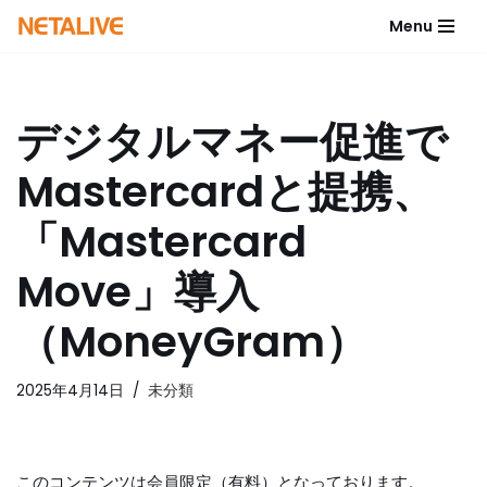
Menu
コ
ン
テ
デジタルマネー促進で
ン
ツ
Mastercardと提携、
へ
ス
「Mastercard
キ
ッ
Move」導入
プ
（MoneyGram）
2025年4月14日
未分類
このコンテンツは会員限定（有料）となっております。