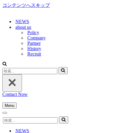
コンテンツへスキップ
NEWS
about us
Policy
Company
Partner
History
Recruit
検
索...
Contact Now
Menu
ナ
ナ
ビ
検
ビ
ゲ
索...
ゲ
ー
NEWS
ー
シ