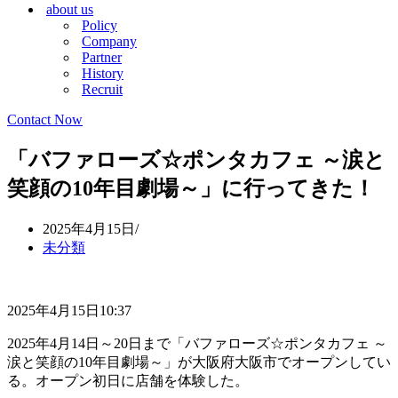
about us
シ
ョ
Policy
ョ
ン
Company
ン
メ
Partner
メ
ニ
History
ニ
ュ
Recruit
ュ
ー
ー
Contact Now
「バファローズ☆ポンタカフェ ～涙と
笑顔の10年目劇場～」に行ってきた！
2025年4月15日
未分類
2025年4月15日10:37
2025年4月14日～20日まで「バファローズ☆ポンタカフェ ～
涙と笑顔の10年目劇場～」が大阪府大阪市でオープンしてい
る。オープン初日に店舗を体験した。