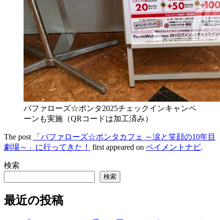
バファローズ☆ポンタ2025チェックインキャンペ
ーンも実施（QRコードは加工済み）
The post
「バファローズ☆ポンタカフェ ～涙と笑顔の10年目
劇場～」に行ってきた！
first appeared on
ペイメントナビ
.
検索
検索
最近の投稿