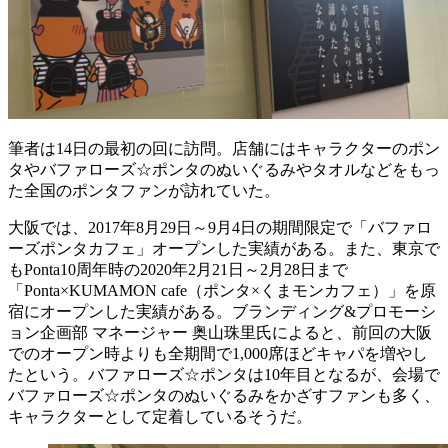
筆者は14日の最初の回に訪問。店舗にはキャラクターのポン
タやバファローズ☆ポンタのぬいぐるみやタオルなどをもっ
た全国のポンタファンが訪れていた。
大阪では、2017年8月29日～9月4日の期間限定で「バファロ
ーズポンタカフェ」オープンした実績がある。また、東京で
もPonta10周年時の2020年2月21日～2月28日まで
「Ponta×KUMAMON cafe（ポンタ×くまモンカフェ）」を原
宿にオープンした実績がある。ブランディング&プロモーシ
ョン企画部 マネージャー 奥山珠里氏によると、前回の大阪
でのオープン時よりも全期間で1,000席ほどキャパを増やし
たという。バファローズ☆ポンタは10年目となるが、会場で
バファローズ☆ポンタのぬいぐるみをかざすファンも多く、
キャラクターとして定着しているそうだ。