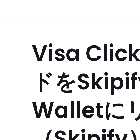
コ
ン
テ
Visa Clic
ン
ツ
へ
ス
ドをSkipif
キ
ッ
プ
Wallet
（Skipify