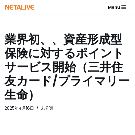
Menu
コ
ン
テ
業界初、、資産形成型
ン
ツ
保険に対するポイント
へ
ス
サービス開始（三井住
キ
ッ
友カード/プライマリー
プ
生命）
2025年4月16日
未分類