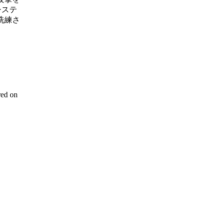
システ
洗練さ
red on