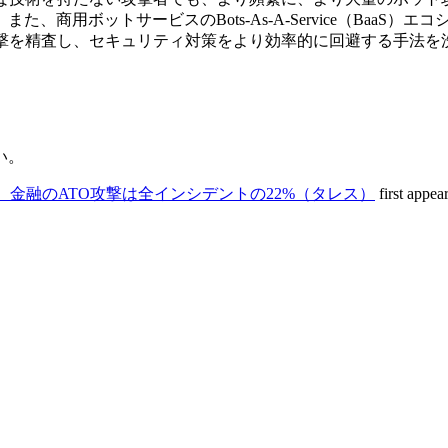
用ボットサービスのBots-As-A-Service（BaaS）エコ
攻撃を精査し、セキュリティ対策をより効率的に回避する手法を
い。
に、金融のATO攻撃は全インシデントの22%（タレス）
first appea