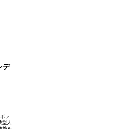
シデ
（ボッ
生成型人
攻撃を