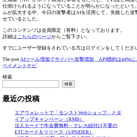
仕掛けられるようになっていることが明らかになったという。また、商
ムが拡大する中、今日の攻撃者はAIを活用して、失敗した
せているとした。
このコンテンツは会員限定（有料）となっております。
詳細は
こちらのページ
からご覧下さい。
すでにユーザー登録をされている方は
ログイン
をしてくださ
The post
AIツール増加でサイバー攻撃増加 API標的は44%
ペイメントナビ
.
検索
検索
最近の投稿
エアウォレットで「モンストWebショップ」とタ
イアップキャンペーン（RMB）
法人カードで年会費無料・クレカ紐付け不要の
ETCカードをリリース（UPSIDER）