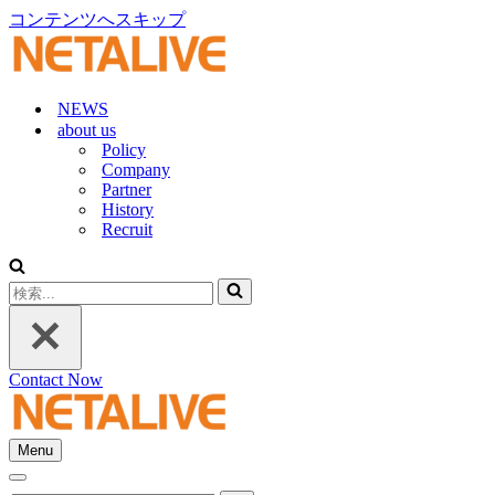
コンテンツへスキップ
NEWS
about us
Policy
Company
Partner
History
Recruit
検
索...
Contact Now
Menu
ナ
ナ
ビ