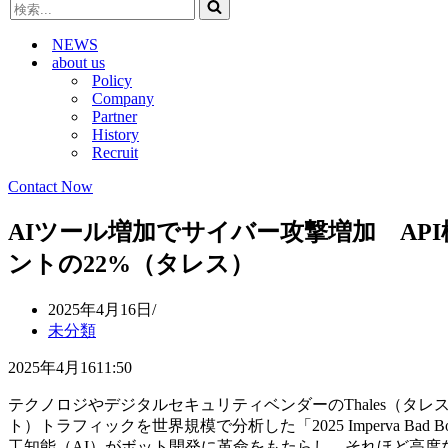
検
ビ
ゲ
索...
ゲ
ー
NEWS
ー
シ
about us
シ
ョ
Policy
ョ
ン
Company
ン
メ
Partner
メ
ニ
History
ニ
ュ
Recruit
ュ
ー
ー
Contact Now
AIツール増加でサイバー攻撃増加 API
ントの22%（タレス）
2025年4月16日
未分類
2025年4月1611:50
テクノロジやデジタルセキュリティベンダーのThales（タレス
ト）トラフィックを世界規模で分析した「2025 Imperva Bad
工知能（AI）がボット開発に革命をもたらし、それほど高