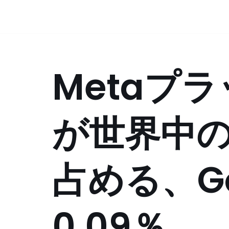
コ
ン
テ
Metaプ
ン
ツ
へ
ス
が世界中の
キ
ッ
プ
占める、Go
0.09％