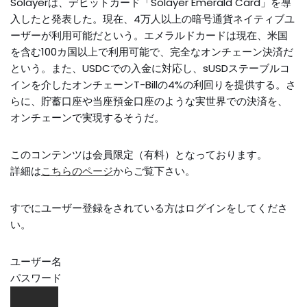
Solayerは、デビットカード「Solayer Emerald Card」を導
入したと発表した。現在、4万人以上の暗号通貨ネイティブユ
ーザーが利用可能だという。エメラルドカードは現在、米国
を含む100カ国以上で利用可能で、完全なオンチェーン決済だ
という。また、USDCでの入金に対応し、sUSDステーブルコ
インを介したオンチェーンT-Billの4%の利回りを提供する。さ
らに、貯蓄口座や当座預金口座のような実世界での決済を、
オンチェーンで実現するそうだ。
このコンテンツは会員限定（有料）となっております。
詳細は
こちらのページ
からご覧下さい。
すでにユーザー登録をされている方は
ログイン
をしてくださ
い。
ユーザー名
パスワード