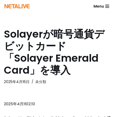
Menu
コ
ン
テ
Solayerが暗号通貨デ
ン
ツ
ビットカード
へ
ス
「Solayer Emerald
キ
ッ
Card」を導入
プ
2025年4月16日
未分類
2025年4月1612:10