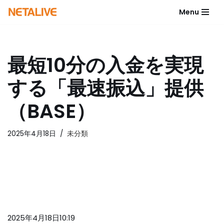
Menu
コ
ン
テ
最短10分の入金を実現
ン
ツ
する「最速振込」提供
へ
ス
（BASE）
キ
ッ
2025年4月18日
未分類
プ
2025年4月18日10:19