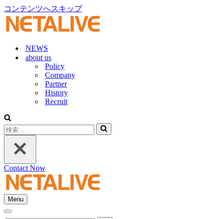
コンテンツへスキップ
NEWS
about us
Policy
Company
Partner
History
Recruit
検
索...
Contact Now
Menu
ナ
ナ
ビ