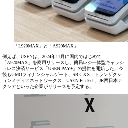
「L920MAX」と「A920MAX」
例えば、USENは、2024年11月に国内ではじめて
「A920MAX」を商用リリースし、簡易レジ一体型キャッシ
ュレス決済サービス「USEN PAY+」の提供を開始した。今
後もGMOフィナンシャルゲート、SB C＆S、トランザクシ
ョンメディアネットワークス、USEN FinTech、JR西日本テ
クシアといった企業がリリースを予定する。