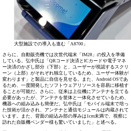
大型施設での導入も進む「A8700」
さらに、自動販売機では次世代端末「IM28」の投入を準備
している。弘中氏は「QRコード決済とICカードや電子マネ
ー決済のかざし部分（下部）と、ユーザーが視認するスクリ
ーン（上部）がそれぞれ独立しているため、ユーザー体験が
変わります」と製品に自信を見せる。また、Android OSであ
るため、一度開発したソフトウェアリソースを容易に移植す
ることが可能だ。さらに、従来は上位機にアンテナを立てる
必要があったが、アンテナを筐体と一体化させているため、
機器への組み込みも簡便だ。弘中氏は「モバイル端末で培っ
た技術が活かされ、アンテナと通信モジュールは内蔵されて
います。また、背面の組込み部の厚みは1cm未満で、視察に
訪れた自販機ベンダー様も驚いていました」と述べる。