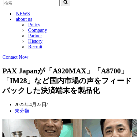
検
ビ
ゲ
索...
ゲ
ー
NEWS
ー
シ
about us
シ
ョ
Policy
ョ
ン
Company
ン
メ
Partner
メ
ニ
History
ニ
ュ
Recruit
ュ
ー
ー
Contact Now
PAX Japanが「A920MAX」「A8700」
「IM28」など国内市場の声をフィード
バックした決済端末を製品化
2025年4月22日
未分類