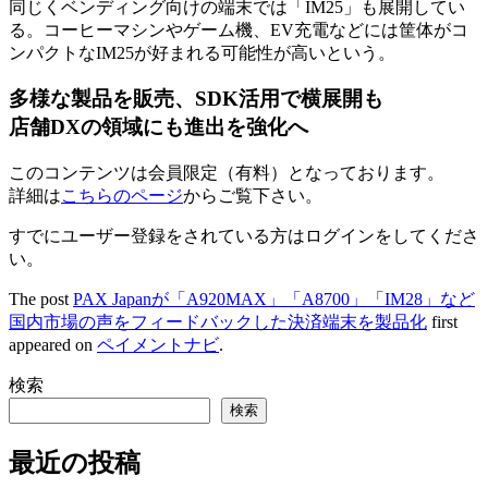
同じくベンディング向けの端末では「IM25」も展開してい
る。コーヒーマシンやゲーム機、EV充電などには筐体がコ
ンパクトなIM25が好まれる可能性が高いという。
多様な製品を販売、SDK活用で横展開も
店舗DXの領域にも進出を強化へ
このコンテンツは会員限定（有料）となっております。
詳細は
こちらのページ
からご覧下さい。
すでにユーザー登録をされている方は
ログイン
をしてくださ
い。
The post
PAX Japanが「A920MAX」「A8700」「IM28」など
国内市場の声をフィードバックした決済端末を製品化
first
appeared on
ペイメントナビ
.
検索
検索
最近の投稿