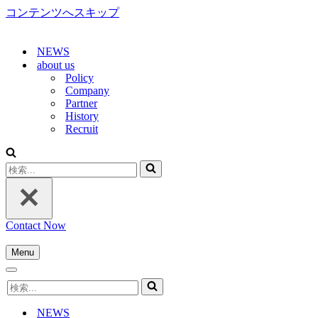
コンテンツへスキップ
NEWS
about us
Policy
Company
Partner
History
Recruit
検
索...
Contact Now
Menu
ナ
ナ
ビ
検
ビ
ゲ
索...
ゲ
ー
NEWS
ー
シ