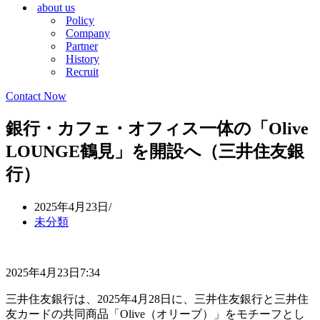
about us
シ
ョ
Policy
ョ
ン
Company
ン
メ
Partner
メ
ニ
History
ニ
ュ
Recruit
ュ
ー
ー
Contact Now
銀行・カフェ・オフィス一体の「Olive
LOUNGE鶴見」を開設へ（三井住友銀
行）
2025年4月23日
未分類
2025年4月23日7:34
三井住友銀行は、2025年4月28日に、三井住友銀行と三井住
友カードの共同商品「Olive（オリーブ）」をモチーフとし