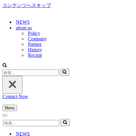
コンテンツへスキップ
NEWS
about us
Policy
Company
Partner
History
Recruit
検
索...
Contact Now
Menu
ナ
ナ
ビ
検
ビ
ゲ
索...
ゲ
ー
NEWS
ー
シ