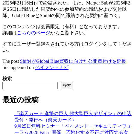
2025年2月16日付で締結された、また、Merger Subが2025年2
月25日に締結した同契約への参加契約の締結および交付以
降、Global BlueとShift4の間で締結された契約に基づく。
このコンテンツは会員限定（有料）となっております。
詳細は
こちらのページ
からご覧下さい。
すでにユーザー登録をされている方は
ログイン
をしてくださ
い。
The post
Shift4がGlobal Blue買収に向けた公開買付けを延長
first appeared on
ペイメントナビ
.
検索
検索
最近の投稿
「楽天カード 進撃の巨人 超大型巨人デザイン」の申込
受付・発行へ（楽天カード）
9月25日無料セミナー「ペイメント・セキュリティフォ
ーラム2026 Fall」開催、巧妙化する不正に対応する次