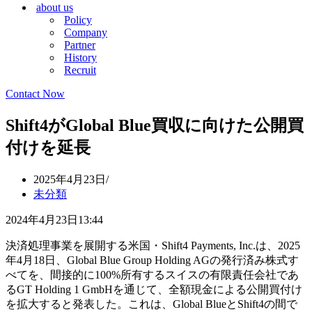
about us
シ
ョ
Policy
ョ
ン
Company
ン
メ
Partner
メ
ニ
History
ニ
ュ
Recruit
ュ
ー
ー
Contact Now
Shift4がGlobal Blue買収に向けた公開買
付けを延長
2025年4月23日
未分類
2024年4月23日13:44
決済処理事業を展開する米国・Shift4 Payments, Inc.は、2025
年4月18日、Global Blue Group Holding AGの発行済み株式す
べてを、間接的に100%所有するスイスの有限責任会社であ
るGT Holding 1 GmbHを通じて、全額現金による公開買付け
を拡大すると発表した。これは、Global BlueとShift4の間で