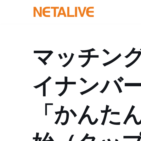
コ
ン
テ
ン
マッチン
ツ
へ
ス
イナンバ
キ
ッ
プ
「かんた