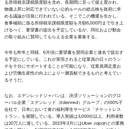
る所得税非課税限度額を含め、長期間に亘って据え置かれ、
物価上昇に対応できていない公的ルールの総点検を政府に求
める議論が活発に行われている。そこでこの機運を生かし、
食事補助に係る所得税非課税限度額を月額6,000円まで引き上
げるべく、要望書の提出を予定しているが、同社および動会
の取り組みに賛同してもらえる企業を募集する。
今年も昨年と同様、6月頃に要望書を賛同企業と連名で提出す
る予定にしている。これが実現されると従業員の日々のラン
チを十分にサポートすることが可能になり、従業員満足度お
よび労働生産性の向上により一層貢献できるものと考えてい
るそうだ。
なお、エデンレッドジャパンは、決済ソリューションのグロ
ーバル企業「エデンレッド（Edenred）グループ」の100%子
会社で、日本において食の福利厚生サービス「チケットレス
トラン」を展開している。導入実績は3,000社以上、利用者数
は20万人に達している。2023年3月にはUber Japanとの業務