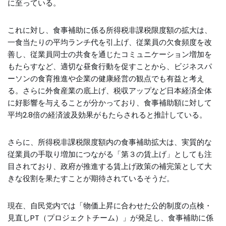
に至っている。
これに対し、食事補助に係る所得税非課税限度額の拡大は、
一食当たりの平均ランチ代を引上げ、従業員の欠食頻度を改
善し、従業員同士の共食を通じたコミュニケーション増加を
もたらすなど、適切な昼食行動を促すことから、ビジネスパ
ーソンの食育推進や企業の健康経営の観点でも有益と考え
る。さらに外食産業の底上げ、税収アップなど日本経済全体
に好影響を与えることが分かっており、食事補助額に対して
平均2.8倍の経済波及効果がもたらされると推計している。
さらに、所得税非課税限度額内の食事補助拡大は、実質的な
従業員の手取り増加につながる「第３の賃上げ」としても注
目されており、政府が推進する賃上げ政策の補完策として大
きな役割を果たすことが期待されているそうだ。
現在、自民党内では「物価上昇に合わせた公的制度の点検・
見直しPT（プロジェクトチーム）」が発足し、食事補助に係