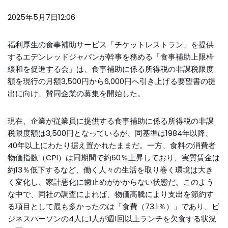
2025年5月7日12:06
福利厚生の食事補助サービス「チケットレストラン」を提供
するエデンレッドジャパンが幹事を務める「食事補助上限枠
緩和を促進する会」は、食事補助に係る所得税の非課税限度
額を現行の月額3,500円から6,000円へ引き上げる要望書の提
出に向け、賛同企業の募集を開始した。
現在、企業が従業員に提供する食事補助に係る所得税の非課
税限度額は3,500円となっているが、同基準は1984年以降、
40年以上にわたり据え置かれたままだ。一方、食料の消費者
物価指数（CPI）は同期間で約60％上昇しており、実質賃金は
約13％低下するなど、働く人々の生活を取り巻く環境は大き
く変化し、家計悪化に歯止めがかからない状態だ。このよう
な中で、同社の調査によれば、物価高騰により支出を節約す
る項目として最も多かったのは「食費（73.1％）」であり、ビ
ジネスパーソンの4人に1人が週1回以上ランチを欠食する状況