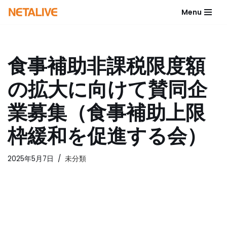
Menu
コ
ン
テ
食事補助非課税限度額
ン
ツ
の拡大に向けて賛同企
へ
ス
業募集（食事補助上限
キ
ッ
枠緩和を促進する会）
プ
2025年5月7日
未分類