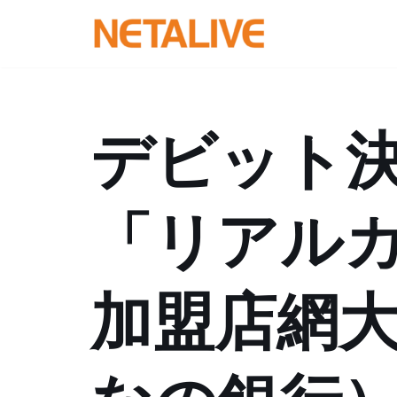
コ
ン
テ
ン
デビット
ツ
へ
ス
「リアル
キ
ッ
プ
加盟店網