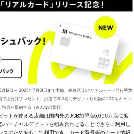
12日～ 2025年7月31日まで​実施。先着1万名にリアルカード発行手数
全員で山分けプレゼント、抽選で200名にデビット利用額の20%をキャッ
た特典を提供する（みんなの銀行）
ットが使える店舗は国内外のJCB加盟店5,600万店に拡
るバーチャルデビットを組み合わせることでさらに利用し
レスのため安心して利用でき、カード番号等のカード情報