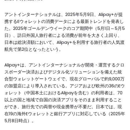
アントインターナショナルは、2025年5月9日、Alipay+が提
携するEウォレットの消費データによる最新トレンドを発表し
た。2025年ゴールデンウイークのコア期間中（5月1日～5月5
日）、訪日外国人旅行者による消費が前年を大きく上回り、
日本は総決済額において、Alipay+を利用する旅行者の人気渡
航先で第2位となったという。
Alipay+は、アントインターナショナルが開発・運営するクロ
スボーダー決済およびデジタル化ソリューションを備えた統
合型ウォレットゲートウェイで、現在グローバルで約9,000万
の加盟店により導入されている。アジアおよび欧州の36のEウ
ォレット（中国本土におけるAlipayを含む）の利用者は、70
以上の国と地域で自国の決済アプリをそのまま利用すること
ができ、旅行先での両替や現金携帯が不要だ。日本では、現
在19の海外Eウォレットと銀行アプリに対応している（2025年
5月8日時点）。