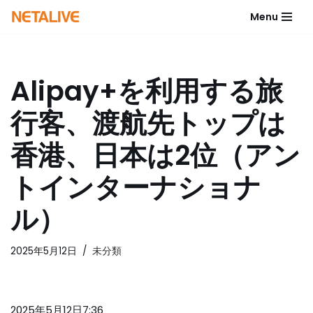
Menu
コ
ン
テ
Alipay+を利用する旅
ン
ツ
行客、渡航先トップは
へ
ス
香港、日本は2位（アン
キ
ッ
トインターナショナ
プ
ル）
2025年5月12日
未分類
2025年5月12日7:36