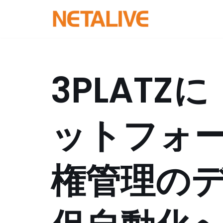
コ
ン
テ
ン
3PLATZに
ツ
へ
ス
ットフォ
キ
ッ
プ
権管理の