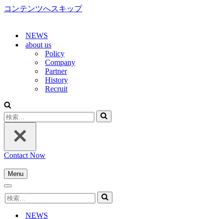
コンテンツへスキップ
NEWS
about us
Policy
Company
Partner
History
Recruit
検
索...
Contact Now
Menu
ナ
ナ
ビ
検
ビ
ゲ
索...
ゲ
ー
NEWS
ー
シ