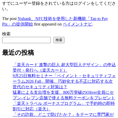
すでにユーザー登録をされている方は
ログイン
をしてくださ
い。
The post
Nubank、NFC技術を使用した新機能「Tap to Pay
Pix」の提供開始
first appeared on
ペイメントナビ
.
検索
検索
最近の投稿
「楽天カード 進撃の巨人 超大型巨人デザイン」の申込
受付・発行へ（楽天カード）
9月25日無料セミナー「ペイメント・セキュリティフォ
ーラム2026 Fall」開催、巧妙化する不正に対応する次
世代のセキュリティ対策は？
猛暑による支出増を支援、800万突破のOliver全員にセ
ブン‐イレブン店舗で使える無料クーポンをプレゼント
「楽天トラベル ボーナスプログラム」で予約時の即時
割引に対応（楽天）
「その詐欺、どこで防げたか？」をテーマに専門家が