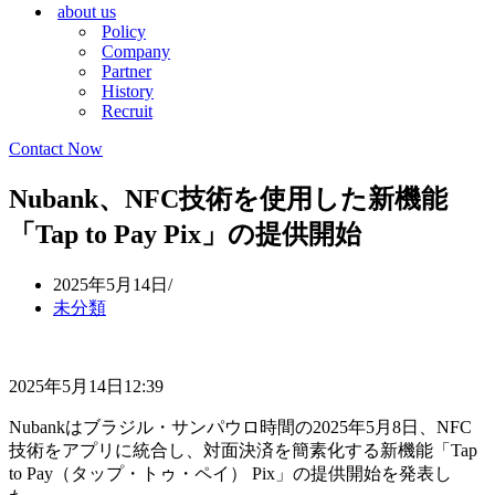
about us
シ
ョ
Policy
ョ
ン
Company
ン
メ
Partner
メ
ニ
History
ニ
ュ
Recruit
ュ
ー
ー
Contact Now
Nubank、NFC技術を使用した新機能
「Tap to Pay Pix」の提供開始
2025年5月14日
未分類
2025年5月14日12:39
Nubankはブラジル・サンパウロ時間の2025年5月8日、NFC
技術をアプリに統合し、対面決済を簡素化する新機能「Tap
to Pay（タップ・トゥ・ペイ） Pix」の提供開始を発表し