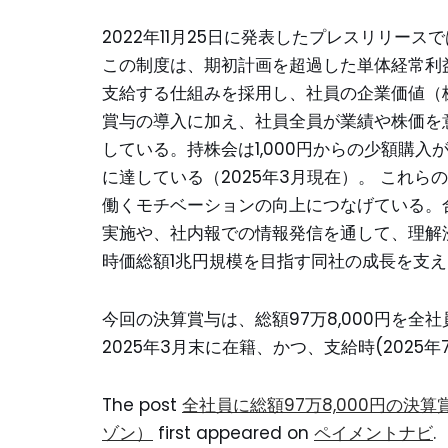
2022年11月25日に発表したプレスリリー
この制度は、期初計画を超過した単体経常利益
支給する仕組みを採用し、社員の企業価値（
賞与の導入に加え、社員全員が業績や株価を
している。持株会は1,000円からの少額購入
に達している（2025年3月現在）。 これ
働くモチベーションの向上につなげている。
実施や、社内報での情報発信を通して、理解
時価総額1兆円規模を目指す同社の成長を支
今回の決算賞与は、総額97万8,000円を全社員
2025年3月末に在籍、かつ、支給時(2025
The post
全社員に総額97万8,000円の
ゾン）
first appeared on
ペイメントナビ
.