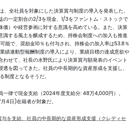
スでは、全社員を対象にした決算賞与制度の導入を発表した。
の一定割合の2/3を現金、1/3をファントム・ストックで
株価）や経営参画に対する意識を高めている。また、決算
意識する風土を醸成するため、持株会制度への加入も推進
が可能で、奨励金10％も付与され、持株会の加入率は53.8％
らの業績連動型報酬制度の導入により、業績目標の達成意欲や
合わせて、社長の水野氏により決算賞与額発表のイベント
浸透を図ってきた。社員の中長期的な資産形成を支援し、
える制度となるそうだ。
一律で現金支給（2024年度支給分: 48万4,000円）。
年7月4日)在籍者が対象だ。
決算賞与を支給、社員の中長期的な資産形成支援（クレディセ