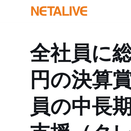
コ
ン
テ
ン
全社員に総額
ツ
へ
ス
円の決算
キ
ッ
プ
員の中長