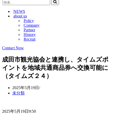
検
ビ
ゲ
索...
ゲ
ー
NEWS
ー
シ
about us
シ
ョ
Policy
ョ
ン
Company
ン
メ
Partner
メ
ニ
History
ニ
ュ
Recruit
ュ
ー
ー
Contact Now
成田市観光協会と連携し、タイムズポ
イントを地域共通商品券へ交換可能に
（タイムズ２４）
2025年5月19日
未分類
2025年5月19日9:50