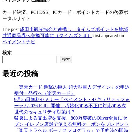
カード決済、PCI DSS、ICカード・ポイントカードの啓蒙ポ
ータルサイト
The post
成田市観光協会と連携し、タイムズポイントを地域
共通商品券へ交換可能に（タイムズ２４）
first appeared on
ペイメントナビ
.
検索
検索
最近の投稿
「楽天カード 進撃の巨人 超大型巨人デザイン」の申込
受付・発行へ（楽天カード）
9月25日無料セミナー「ペイメント・セキュリティフォ
ーラム2026 Fall」開催、巧妙化する不正に対応する次
世代のセキュリティ対策は？
猛暑による支出増を支援、800万突破のOliver全員にセ
ブン‐イレブン店舗で使える無料クーポンをプレゼント
「楽天トラベル ボーナスプログラム」で予約時の即時