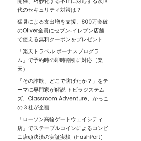
開催、巧妙化する不正に対応する次世
代のセキュリティ対策は？
猛暑による支出増を支援、800万突破
のOliver全員にセブン‐イレブン店舗
で使える無料クーポンをプレゼント
「楽天トラベル ボーナスプログラ
ム」で予約時の即時割引に対応（楽
天）
「その詐欺、どこで防げたか？」をテ
ーマに専門家が解説 トビラジステム
ズ、Classroom Adventure、かっこ
の３社が企画
「ローソン高輪ゲートウェイシティ
店」でステーブルコインによるコンビ
ニ店頭決済の実証実験（HashPort）