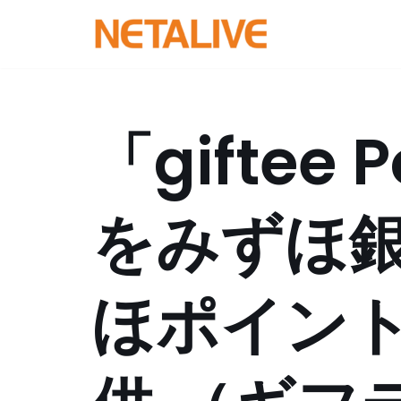
コ
ン
テ
ン
「giftee 
ツ
へ
ス
をみずほ
キ
ッ
プ
ほポイン