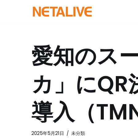
コ
ン
テ
ン
愛知のス
ツ
へ
ス
カ」にQR
キ
ッ
プ
導入（TM
2025年5月21日
未分類