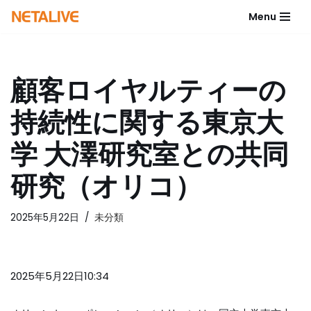
Menu
コ
ン
テ
顧客ロイヤルティーの
ン
ツ
持続性に関する東京大
へ
ス
学 大澤研究室との共同
キ
ッ
研究（オリコ）
プ
2025年5月22日
未分類
2025年5月22日10:34