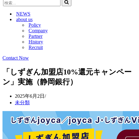
検
ビ
ゲ
索...
ゲ
ー
NEWS
ー
シ
about us
シ
ョ
Policy
ョ
ン
Company
ン
メ
Partner
メ
ニ
History
ニ
ュ
Recruit
ュ
ー
ー
Contact Now
「しずぎん加盟店10%還元キャンペー
ン」実施（静岡銀行）
2025年6月2日
未分類