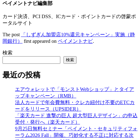
ペイメントナビ編集部
カード決済、PCI DSS、ICカード・ポイントカードの啓蒙ポ
ータルサイト
The post
「しずぎん加盟店10%還元キャンペーン」実施（静
岡銀行）
first appeared on
ペイメントナビ
.
検索
検索
最近の投稿
エアウォレットで「モンストWebショップ」とタイア
ップキャンペーン（RMB）
法人カードで年会費無料・クレカ紐付け不要のETCカ
ードをリリース（UPSIDER）
「楽天カード 進撃の巨人 超大型巨人デザイン」の申込
受付・発行へ（楽天カード）
9月25日無料セミナー「ペイメント・セキュリティフォ
ーラム2026 Fall」開催、巧妙化する不正に対応する次