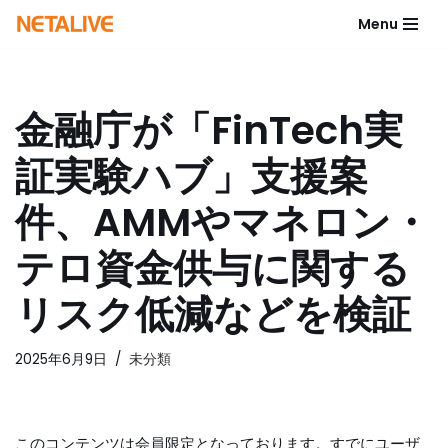
Menu
コ
ン
テ
金融庁が「FinTech実
ン
ツ
証実験ハブ」支援案
へ
ス
件、AMMやマネロン・
キ
ッ
テロ資金供与に関する
プ
リスク低減などを検証
2025年6月9日
未分類
このコンテンツは会員限定となっております。すでにユーザ