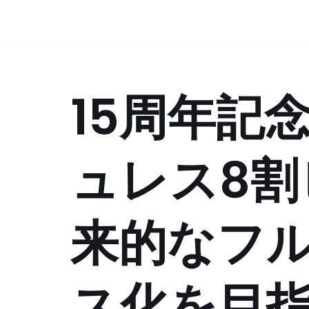
コ
ン
テ
15周年記
ン
ツ
へ
ス
ュレス8割
キ
ッ
プ
来的なフ
ス化を目