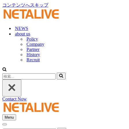
コンテンツへスキップ
NEWS
about us
Policy
Company
Partner
History
Recruit
検
索...
Contact Now
Menu
ナ
ナ
ビ