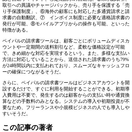
取引への異議やチャージバックから、売り手を保護する「売
り手保護制度」、⑥海外の顧客にも対応した多通貨請求と請
求書の自動翻訳、⑦ インボイス制度に必要な適格請求書の
発行が可能、⑧モバイルアプリからの操作も可能、といった
特徴がある。
ペイパルの請求書ツールは、顧客ごとにボリュームディスカ
ウントや一定期間の送料割引など、柔軟な価格設定が可能
で、きめ細かな対応を実現するという。また、多様な支払い
方法に対応していることから、送信された請求書のうち79%
が24時間以内に支払われており、スムーズなキャッシュフロ
ーの確保につながるそうだ。
さらに、ペイパルの請求書ツールはビジネスアカウントを開
設するだけで、すぐに利用を開始することができる。初期導
入費用は不要で、発生するのは顧客からの支払い時や通貨換
算などの手数料のみとなる。システムの導入や初期投資が不
要なため、フリーランスや小規模ビジネスの人でも導入しや
すいそうだ。
この記事の著者