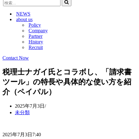
検
ビ
ゲ
索...
ゲ
ー
NEWS
ー
シ
about us
シ
ョ
Policy
ョ
ン
Company
ン
メ
Partner
メ
ニ
History
ニ
ュ
Recruit
ュ
ー
ー
Contact Now
税理士ナガイ氏とコラボし、「請求書
ツール」の特長や具体的な使い方を紹
介（ペイパル）
2025年7月3日
未分類
2025年7月3日7:40