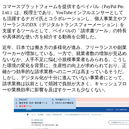
コマースプラットフォームを提供するペイパル（PayPal Pte.
Ltd.）は、税理士であり、YouTubeインフルエンサーとして
も活躍するナガイ氏とコラボレーションし、個人事業主やフ
リーランスのDX（デジタルトランスフォーメーション）を
支援するツールとして、ペイパルの「請求書ツール」の特長
や具体的な使い方を紹介する動画を公開した。
近年、日本では働き方の多様化が進み、フリーランスや副業
ワーカーが増加している。一方で、就業者数の増加が見込め
ないなか、人手不足に悩む小規模事業者もみられる。こうし
た環境の変化を背景に、生産性の向上が求められており、正
確かつ効率的な請求業務へのニーズは高まっているそうだ。
しかし、デジタル化が十分に進んでいない事業者にとって、
請求業務は以前として煩雑で負担が大きく、キャッシュフロ
ーや業務効率に影響を及ぼすケースも少なくない。