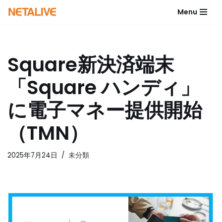
Menu
コ
ン
テ
Square新決済端末
ン
ツ
「Square ハンディ」
へ
ス
に電子マネー提供開始
キ
ッ
（TMN）
プ
2025年7月24日
未分類