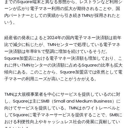
までのSquare端末と異なる形態から、レストランなど利用シ
ーンが広がり電子マネー利用の拡大が期待されることや、国
内パートナーとしての実績から引き続きTMNが採用されたと
いう。
経産省の発表によると2024年の国内電子マネー決済額は前年
比で減少に転じたが、TMNセンターで処理している電子マネ
ー決済額は年率8％で堅調に増加を続けているそうだ。
Square加盟店における電子マネー決済額も増加しており、こ
れに伴いTMNセンターの決済額に占めるSquareの比率も拡大
傾向にある。このことから、Square加盟店では依然として電
子マネーの利用ニーズが高いことがうかがえる。
TMNは大規模事業者を中心にサービスを提供しているのに対
し、Squareは主にSMB（Small and Medium Business）に
向けてサービスを提供している。TMNはホワイトレーベルと
してSquareに電子マネーサービスを提供することで、SMBに
おける利便性向上やキャッシュレス社会の発展に貢献してい