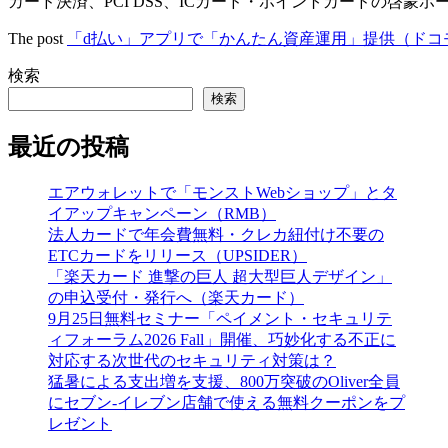
カード決済、PCI DSS、ICカード・ポイントカードの啓蒙ポ
The post
「d払い」アプリで「かんたん資産運用」提供（ドコ
検索
検索
最近の投稿
エアウォレットで「モンストWebショップ」とタ
イアップキャンペーン（RMB）
法人カードで年会費無料・クレカ紐付け不要の
ETCカードをリリース（UPSIDER）
「楽天カード 進撃の巨人 超大型巨人デザイン」
の申込受付・発行へ（楽天カード）
9月25日無料セミナー「ペイメント・セキュリテ
ィフォーラム2026 Fall」開催、巧妙化する不正に
対応する次世代のセキュリティ対策は？
猛暑による支出増を支援、800万突破のOliver全員
にセブン‐イレブン店舗で使える無料クーポンをプ
レゼント