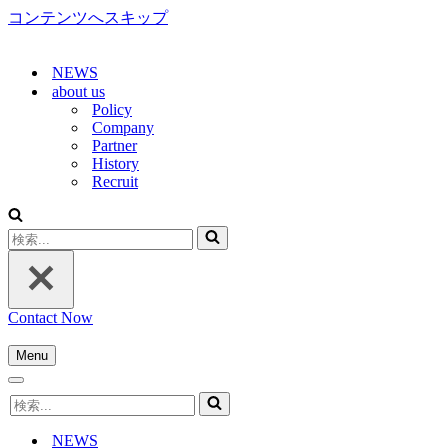
コンテンツへスキップ
NEWS
about us
Policy
Company
Partner
History
Recruit
検
索...
Contact Now
Menu
ナ
ナ
ビ
検
ビ
ゲ
索...
ゲ
ー
NEWS
ー
シ