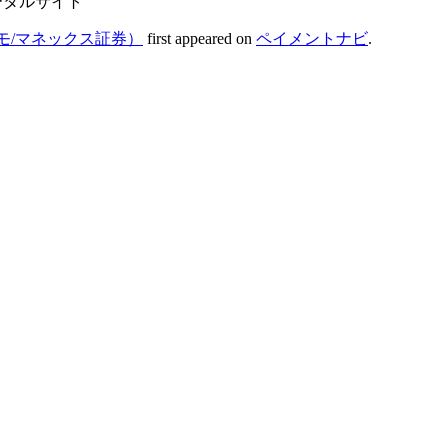
ータルサイト
モ/マネックス証券）
first appeared on
ペイメントナビ
.