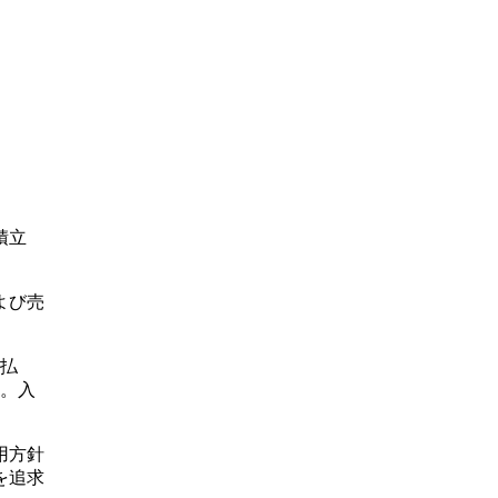
積立
よび売
d払
う。入
用方針
を追求