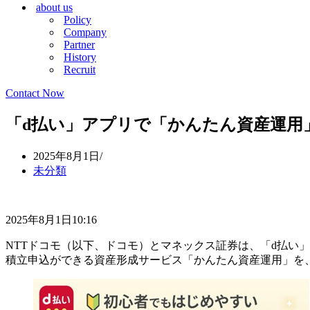
about us
シ
ョ
Policy
ョ
ン
Company
ン
メ
Partner
メ
ニ
History
ニ
ュ
Recruit
ュ
ー
ー
Contact Now
「d払い」アプリで「かんたん資産運用
2025年8月1日
未分類
2025年8月1日10:16
NTTドコモ（以下、ドコモ）とマネックス証券は、「d払い
積立申込ができる資産形成サービス「かんたん資産運用」を、2