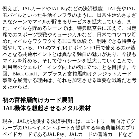
例えば、JALカードやJAL Payなどの決済機能、JAL光やJAL
モバイルといった生活インフラのように、日常生活のさまざ
まなシーンでマイルが貯まるサービスを拡大している。ま
た、マイルを貯めるシーンでは、特典航空券に加えて、限定
席でのスポーツ観戦やミュージカルなど、日常でコツコツ貯
めたマイルをワクワクする非日常体験で、利用できる特典を
増やしている。JALのマイルは1ポイント1円で使えるのが基
本となる共通ポイントとは異なる独自の魅力があり、今後も
マイルを貯める、そして使うシーンを拡大していくことで、
利用者のウェルビーイング向上の役に立つことを目指す。今
回、Black Card I、アプラスと富裕層向けクレジットカード
事業を展開する理由は、それを加速させる重要な戦略だと考
えたからだ。
初の富裕層向けカード展開
JAL機体を想起させるメタル素材
現在、JALが提供する決済手段には、エントリー層向けでグ
ループのJALペイメントポートが提供する年会費無料のプリ
ペイドカードであるJAL Pay、JALカードの普通カードなど