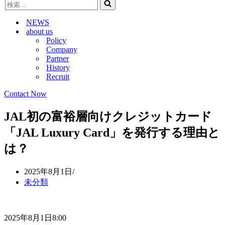
検
ビ
ゲ
索...
ゲ
ー
NEWS
ー
シ
about us
シ
ョ
Policy
ョ
ン
Company
ン
メ
Partner
メ
ニ
History
ニ
ュ
Recruit
ュ
ー
ー
Contact Now
JAL初の富裕層向けクレジットカード
「JAL Luxury Card」を発行する理由と
は？
2025年8月1日
未分類
2025年8月1日8:00