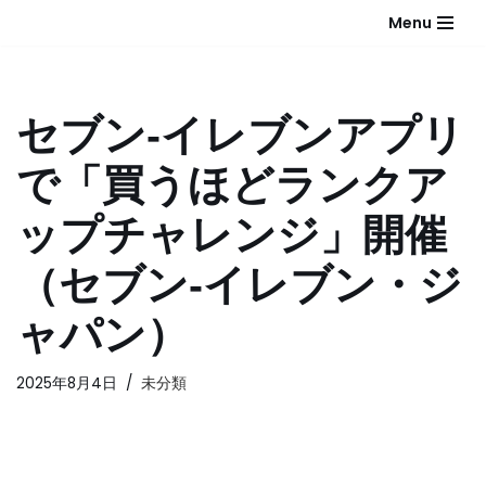
Menu
コ
ン
テ
セブン‐イレブンアプリ
ン
ツ
で「買うほどランクア
へ
ス
ップチャレンジ」開催
キ
ッ
（セブン‐イレブン・ジ
プ
ャパン）
2025年8月4日
未分類