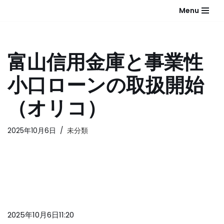
Menu
コ
ン
テ
富山信用金庫と事業性
ン
ツ
小口ローンの取扱開始
へ
ス
（オリコ）
キ
ッ
2025年10月6日
未分類
プ
2025年10月6日11:20