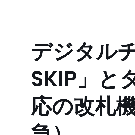
コ
ン
テ
デジタル
ン
ツ
へ
ス
SKIP」
キ
ッ
プ
応の改札
急）