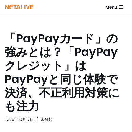
Menu
コ
ン
テ
「PayPayカード」の
ン
ツ
強みとは？「PayPay
へ
ス
クレジット」は
キ
ッ
PayPayと同じ体験で
プ
決済、不正利用対策に
も注力
2025年10月17日
未分類