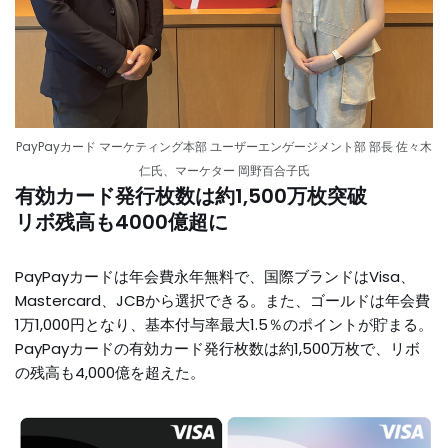
PayPayカード マーケティング本部 ユーザーエンゲージメント部 部長 佐々木
仁氏、マーケター 岡野百合子氏
有効カード発行枚数は約1,500万枚突破
リボ残高も4000億超に
PayPayカードは年会費永年無料で、国際ブランドはVisa、
Mastercard、JCBから選択できる。また、ゴールドは年会費
1万1,000円となり、基本付与率最大1.5％のポイントが貯まる。
PayPayカードの有効カード発行枚数は約1,500万枚で、リボ
の残高も4,000億を超えた。