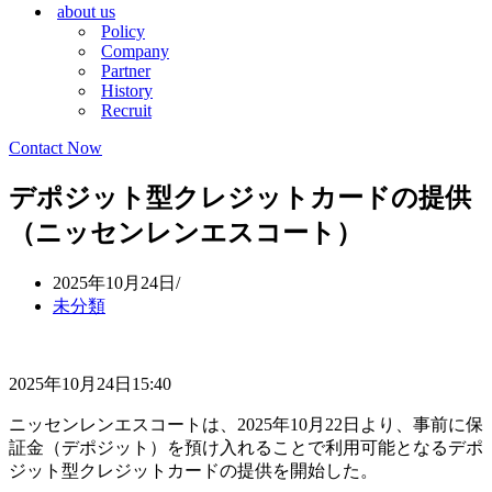
about us
シ
ョ
Policy
ョ
ン
Company
ン
メ
Partner
メ
ニ
History
ニ
ュ
Recruit
ュ
ー
ー
Contact Now
デポジット型クレジットカードの提供
（ニッセンレンエスコート）
2025年10月24日
未分類
2025年10月24日15:40
ニッセンレンエスコートは、2025年10月22日より、事前に保
証金（デポジット）を預け入れることで利用可能となるデポ
ジット型クレジットカードの提供を開始した。