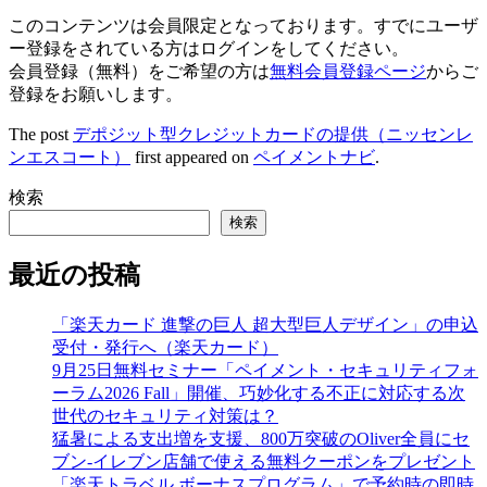
このコンテンツは会員限定となっております。すでにユーザ
ー登録をされている方はログインをしてください。
会員登録（無料）をご希望の方は
無料会員登録ページ
からご
登録をお願いします。
The post
デポジット型クレジットカードの提供（ニッセンレ
ンエスコート）
first appeared on
ペイメントナビ
.
検索
検索
最近の投稿
「楽天カード 進撃の巨人 超大型巨人デザイン」の申込
受付・発行へ（楽天カード）
9月25日無料セミナー「ペイメント・セキュリティフォ
ーラム2026 Fall」開催、巧妙化する不正に対応する次
世代のセキュリティ対策は？
猛暑による支出増を支援、800万突破のOliver全員にセ
ブン‐イレブン店舗で使える無料クーポンをプレゼント
「楽天トラベル ボーナスプログラム」で予約時の即時