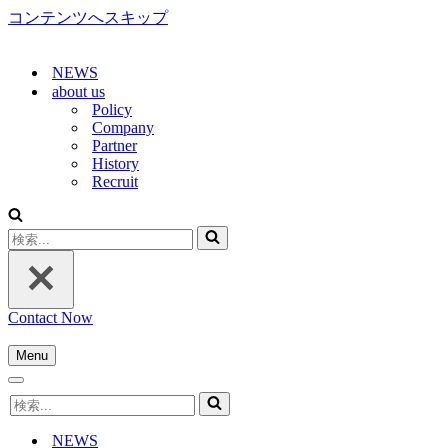
コンテンツへスキップ
NEWS
about us
Policy
Company
Partner
History
Recruit
検
索...
Contact Now
Menu
ナ
ナ
ビ
検
ビ
ゲ
索...
ゲ
ー
NEWS
ー
シ