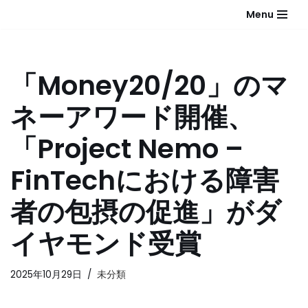
Menu
コ
ン
テ
「Money20/20」のマ
ン
ツ
ネーアワード開催、
へ
ス
「Project Nemo –
キ
ッ
FinTechにおける障害
プ
者の包摂の促進」がダ
イヤモンド受賞
2025年10月29日
未分類