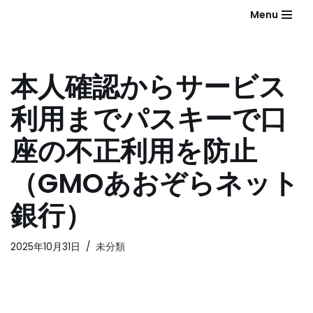
Menu
コ
ン
テ
本人確認からサービス
ン
ツ
利用までパスキーで口
へ
ス
座の不正利用を防止
キ
ッ
（GMOあおぞらネット
プ
銀行）
2025年10月31日
未分類