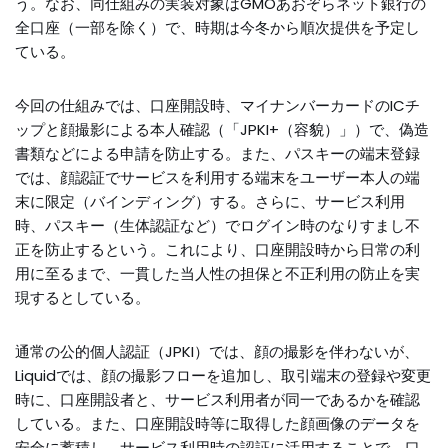
う。なお、同仕組みの実装対象はGMOあおぞらネット銀行の
全口座（一部を除く）で、時期は今冬から順次提供を予定し
ている。
今回の仕組みでは、口座開設時、マイナンバーカードのICチ
ップと顔撮影による本人確認（「JPKI+（容貌）」）で、偽造
書類などによる申請を防止する。また、パスキーの端末登録
では、顔認証でサービスを利用する端末をユーザー本人の端
末に限定（バインディング）する。さらに、サービス利用
時、パスキー（生体認証など）でログイン時のなりすまし不
正を防止するという。これにより、口座開設時から日常の利
用に至るまで、一貫した当人性の担保と不正利用の防止を実
現するとしている。
通常の公的個人認証（JPKI）では、顔の撮影を伴わないが、
Liquidでは、顔の撮影フローを追加し、取引端末の登録や変更
時に、口座開設者と、サービス利用者が同一であるかを確認
している。また、口座開設時等に取得した顔画像のデータを
安全に蓄積し、サービス利用時の認証に活用することで、口