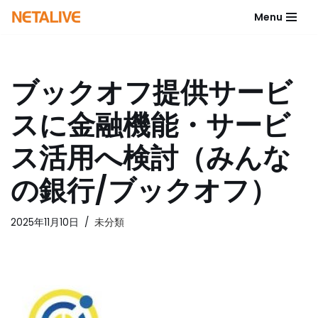
Menu
コ
ン
テ
ブックオフ提供サービ
ン
ツ
スに金融機能・サービ
へ
ス
ス活用へ検討（みんな
キ
ッ
の銀行/ブックオフ）
プ
2025年11月10日
未分類