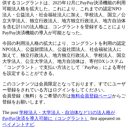
供するコングラントは、2025年12月にPayPay決済機能の利用
可能法人格を拡大した。これにより、これまでの認定NPO
法人・公益法人・社会福祉法人に加え、学校法人、国立／公
立大学法人、独立行政法人、地方独立行政法人、地方自治体
を含む計11の法人格は、コングラントを登録することにより
PayPay決済機能の導入が可能となった。
今回の利用法人格の拡大により、コングラントを利用の認定
NPO法人、公益財団法人、公益社団法人、社会福祉法人に
加えて、独立行政法人、地方独立行政法人、学校法人、国立
大学法人、公立大学法人、地方自治体は、寄付DXシステム
「コングラント」で支払い方法として「PayPay」による寄付
を設定することができる。
このコンテンツは会員限定となっております。すでにユーザ
ー登録をされている方はログインをしてください。
会員登録（無料）をご希望の方は
無料会員登録ページ
からご
登録をお願いします。
The post
学校法人・大学法人・自治体など11の法人格が
PayPay決済を導入可能に（コングラント）
first appeared on
ペイメントナビ
.