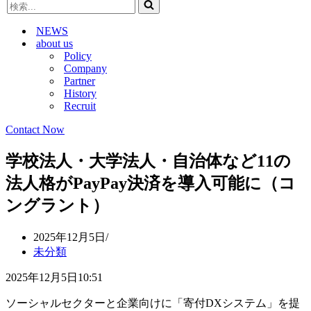
検
ビ
ゲ
索...
ゲ
ー
NEWS
ー
シ
about us
シ
ョ
Policy
ョ
ン
Company
ン
メ
Partner
メ
ニ
History
ニ
ュ
Recruit
ュ
ー
ー
Contact Now
学校法人・大学法人・自治体など11の
法人格がPayPay決済を導入可能に（コ
ングラント）
2025年12月5日
未分類
2025年12月5日10:51
ソーシャルセクターと企業向けに「寄付DXシステム」を提