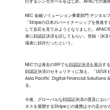
行するシンガポールをはじめ、APACでの展開
NEC 金融ソリューション事業部門 デジタル
「Stripeの日本のパートナーシップを推進
して反応を見てみようとなりました。APAC市
者に顔認証決済を試してもらい、登録・決済
場者に好評だったという。
NECでは過去のSFFでも
顔認証決済を展示
す
顔認証決済のセキュリティに加え、「UI/UX
Asia Pacific Digital Financial So
る。
今後、グローバルな顔認証決済の普及におい
ネスを展開するStripeとの連携はその足