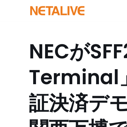
コ
ン
テ
ン
NECがSFF
ツ
へ
ス
Termin
キ
ッ
プ
証決済デ