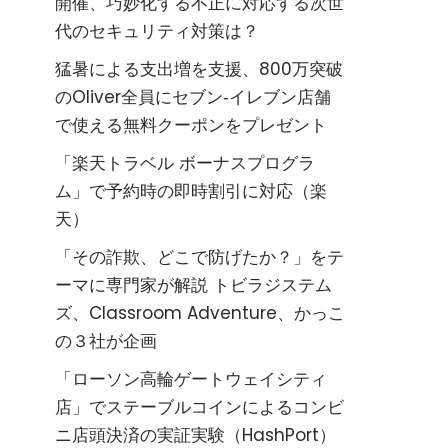
開催、巧妙化する不正に対応する次世
代のセキュリティ対策は？
猛暑による支出増を支援、800万突破
のOliver全員にセブン‐イレブン店舗
で使える無料クーポンをプレゼント
「楽天トラベル ボーナスプログラ
ム」で予約時の即時割引に対応（楽
天）
「その詐欺、どこで防げたか？」をテ
ーマに専門家が解説 トビラジステム
ズ、Classroom Adventure、かっこ
の３社が企画
「ローソン高輪ゲートウェイシティ
店」でステーブルコインによるコンビ
ニ店頭決済の実証実験（HashPort）