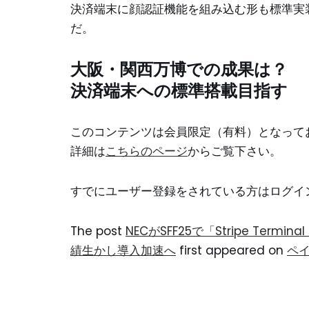
決済端末に顔認証機能を組み込む形も標準実
だ。
大阪・関西万博での成果は？
決済端末への標準搭載目指す
このコンテンツは会員限定（有料）となって
詳細は
こちらのページ
からご覧下さい。
すでにユーザー登録をされている方は
ログイ
The post
NECがSFF25で「Stripe T
績生かし導入加速へ
first appeared on
ペ