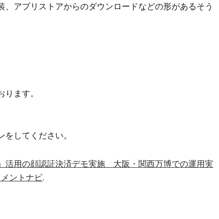
装、アプリストアからのダウンロードなどの形があるそう
おります。
ン
をしてください。
erminal」活用の顔認証決済デモ実施 大阪・関西万博での運用実
イメントナビ
.