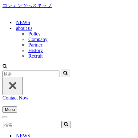
コンテンツへスキップ
NEWS
about us
Policy
Company
Partner
History
Recruit
検
索...
Contact Now
Menu
ナ
ナ
ビ
検
ビ
ゲ
索...
ゲ
ー
NEWS
ー
シ