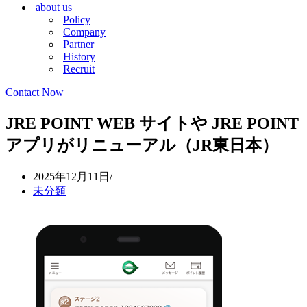
about us
シ
ョ
Policy
ョ
ン
Company
ン
メ
Partner
メ
ニ
History
ニ
ュ
Recruit
ュ
ー
ー
Contact Now
JRE POINT WEB サイトや JRE POINT
アプリがリニューアル（JR東日本）
2025年12月11日
未分類