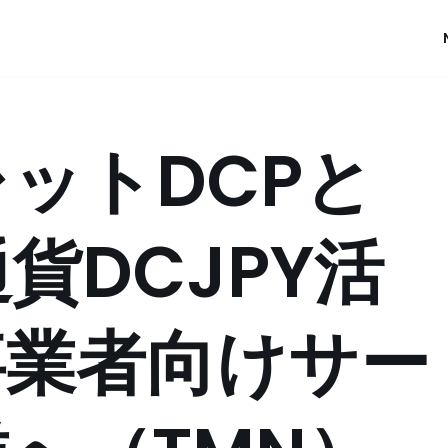
ットDCPと
貨DCJPY活
事業者向けサー