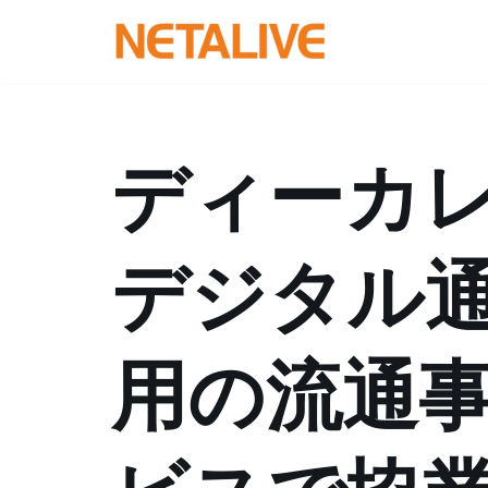
コ
ン
テ
ン
ディーカレ
ツ
へ
ス
デジタル通
キ
ッ
プ
用の流通