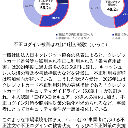
不正ログイン被害は2社に1社が経験（かっこ）
一般社団法人日本クレジット協会の発表によると、クレジッ
トカード番号等を盗用され不正に利用される「番号盗用被
害」は2024年度に過去最多の513.5億円に達し、キャッシュ
レス決済の普及や与信枠拡大などを背景に、不正利用被害額
は増加傾向が続いている。こうした状況を受け、2025年には
クレジットカード不正利用対策の実務指針である「クレジッ
トカード・セキュリティガイドライン【6.0版】」が改訂さ
れ、本人認証「EMV3-Dセキュア」の導入必須化に加え、不
正ログイン対策や脆弱性対策の強化が求められるなど、事業
者にとってセキュリティ要件が一層厳格化している。
このような市場環境を踏まえ、CaccoはEC事業者における不
正注文や不正ログインの被害状況、ならびに不正対策の実施