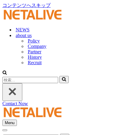
コンテンツへスキップ
NEWS
about us
Policy
Company
Partner
History
Recruit
検
索...
Contact Now
Menu
ナ
ナ
ビ