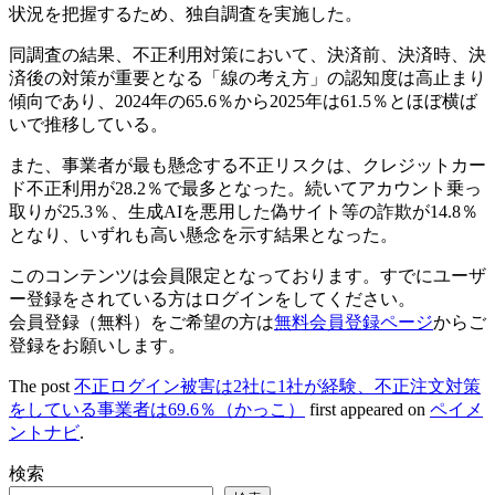
状況を把握するため、独自調査を実施した。
同調査の結果、不正利用対策において、決済前、決済時、決
済後の対策が重要となる「線の考え方」の認知度は高止まり
傾向であり、2024年の65.6％から2025年は61.5％とほぼ横ば
いで推移している。
また、事業者が最も懸念する不正リスクは、クレジットカー
ド不正利用が28.2％で最多となった。続いてアカウント乗っ
取りが25.3％、生成AIを悪用した偽サイト等の詐欺が14.8％
となり、いずれも高い懸念を示す結果となった。
このコンテンツは会員限定となっております。すでにユーザ
ー登録をされている方はログインをしてください。
会員登録（無料）をご希望の方は
無料会員登録ページ
からご
登録をお願いします。
The post
不正ログイン被害は2社に1社が経験、不正注文対策
をしている事業者は69.6％（かっこ）
first appeared on
ペイメ
ントナビ
.
検索