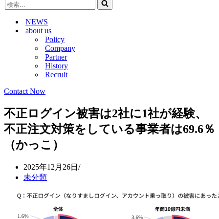
検
ビ
ゲ
索...
ゲ
ー
NEWS
ー
シ
about us
シ
ョ
Policy
ョ
ン
Company
ン
メ
Partner
メ
ニ
History
ニ
ュ
Recruit
ュ
ー
ー
Contact Now
不正ログイン被害は2社に1社が経験、
不正注文対策をしている事業者は69.6％
（かっこ）
2025年12月26日
未分類