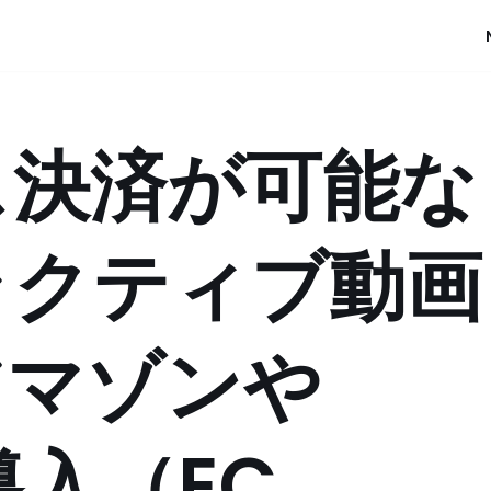
ス決済が可能な
ラクティブ動画
アマゾンや
も導入（EC