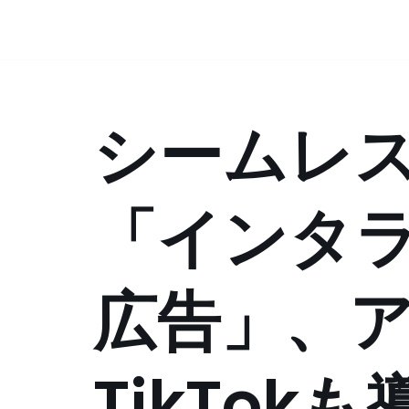
コ
ン
テ
シームレ
ン
ツ
へ
ス
「インタ
キ
ッ
プ
広告」、
TikTok