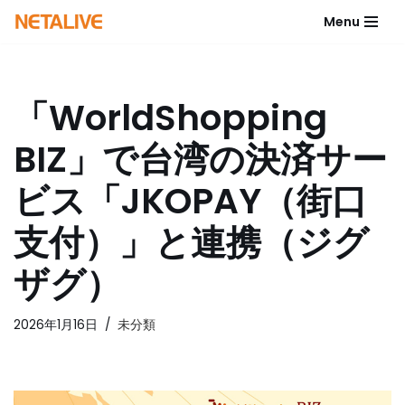
Menu
コ
ン
テ
「WorldShopping
ン
ツ
BIZ」で台湾の決済サー
へ
ス
ビス「JKOPAY（街口
キ
ッ
支付）」と連携（ジグ
プ
ザグ）
2026年1月16日
未分類