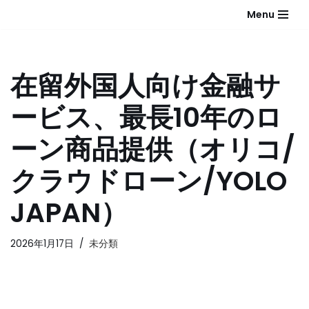
Menu
コ
ン
テ
在留外国人向け金融サ
ン
ツ
ービス、最長10年のロ
へ
ス
ーン商品提供（オリコ/
キ
ッ
クラウドローン/YOLO
プ
JAPAN）
2026年1月17日
未分類