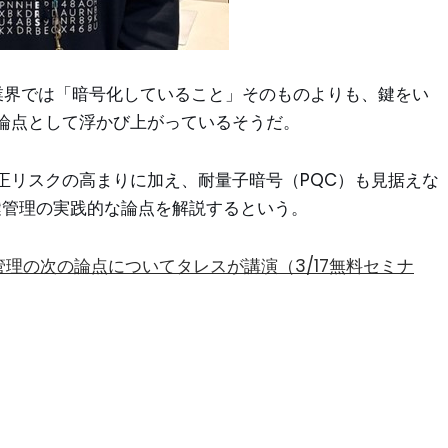
ント業界では「暗号化しているこ
と」そのものよりも、鍵をい
論点として浮
かび上がっているそうだ。
正リスクの高まりに加
え、耐量子暗号（PQC）も見据えな
鍵管理の実践的な論点を解
説するという。
理の次の論点についてタレスが講演（3/17無料セミナ