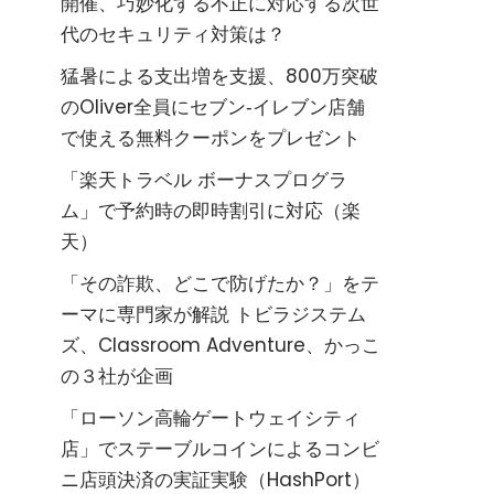
開催、巧妙化する不正に対応する次世
代のセキュリティ対策は？
猛暑による支出増を支援、800万突破
のOliver全員にセブン‐イレブン店舗
で使える無料クーポンをプレゼント
「楽天トラベル ボーナスプログラ
ム」で予約時の即時割引に対応（楽
天）
「その詐欺、どこで防げたか？」をテ
ーマに専門家が解説 トビラジステム
ズ、Classroom Adventure、かっこ
の３社が企画
「ローソン高輪ゲートウェイシティ
店」でステーブルコインによるコンビ
ニ店頭決済の実証実験（HashPort）