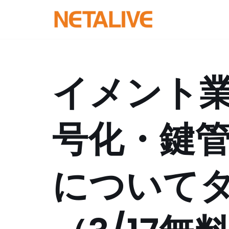
コ
ン
テ
ン
イメント
ツ
へ
ス
号化・鍵
キ
ッ
プ
について